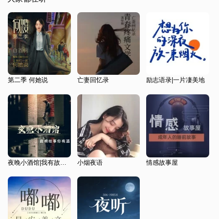
第二季 何她说
亡妻回忆录
励志语录|一片凄美地
夜晚小酒馆|我有故事你有酒
小烟夜语
情感故事屋