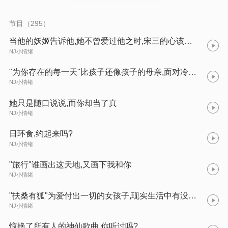
节目（295）
当他的妖姬告诉他,她不曾爱过他之时,宋三的心该有多痛啊!
NJ小情绪
"为你存在的每一天"比孩子还像孩子的母亲,面对冷眼的目光她们用笑容回应
NJ小情绪
她只是随口说说,而你却当了真
NJ小情绪
日环食,约起来吗?
NJ小情绪
"旅行"谁画出这天地,又画下我和你
NJ小情绪
"扶桑有狐"为爱付出一切的女孩子,现实生活中有没有?
NJ小情绪
惊艳了所有人的神仙歌曲,你听过吗?