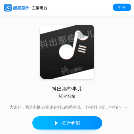
打开
抖出那些事儿
NJ小情绪
大家好，我是主播,欢迎来到抖出那些事儿。 抖歌抖电影，抖书抖
电视，漫画，故事，热评随你听，只有你想不到的，没有抖不出
的。 抖出那些事儿，抖出那一刻，带你抖出精彩生活，抖出美好
人生。 此刻，遇见你，是我的荣幸，亦是你人生的美好开端。 让
我在青春的路上，一路陪伴着你，一起共同加油。