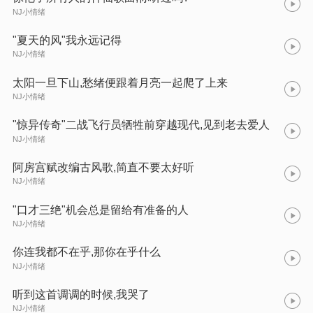
NJ小情绪
"夏天的风"我永远记得
NJ小情绪
太阳一旦下山,愁绪便跟着月亮一起爬了上来
NJ小情绪
"惊异传奇"二战飞行员牺牲前穿越现代,见到老去爱人
NJ小情绪
阿房宫赋改编古风歌,简直不要太好听
NJ小情绪
"口才三绝"机会总是留给有准备的人
NJ小情绪
你连我都不在乎,那你在乎什么
NJ小情绪
听到这首调调的时候,我哭了
NJ小情绪