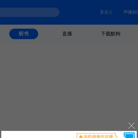
音乐人
声播创
直播
下载酷狗
听书