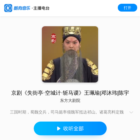
打开
京剧《失街亭·空城计·斩马谡》王珮瑜|邓沐玮|陈宇
东方大剧院
三国时期，蜀魏交兵，司马懿率领魏军抵达祁山。诸葛亮料定魏
军会攻打汉中咽喉要地街亭，于是选将防守，马谡主动请令前
往，马谡刚愎自用，不听从王平的谏言，执意将营寨扎在山顶，
结果遭到魏军围攻，街亭失守。司马懿乘胜直取西城，此时蜀军
兵将大多被调遣在外，西城兵力空虚。紧急关头，诸葛亮无法抵