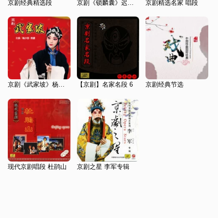
京剧经典精选段
京剧《锁麟囊》迟小秋|鲁彤
京剧精选名家 唱段
京剧《武家坡》杨少彭|郑潇
【京剧】名家名段 6
京剧经典节选
现代京剧唱段 杜鹃山
京剧之星 李军专辑