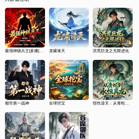
最强神级兵王|多播|兵王回归，热血护花|都市传奇，不容错过！
龙啸诛天
洪荒巨龙之无限进化
都市第一战神
全球挖宝
悟性逆天：从青蛇到永恒真龙