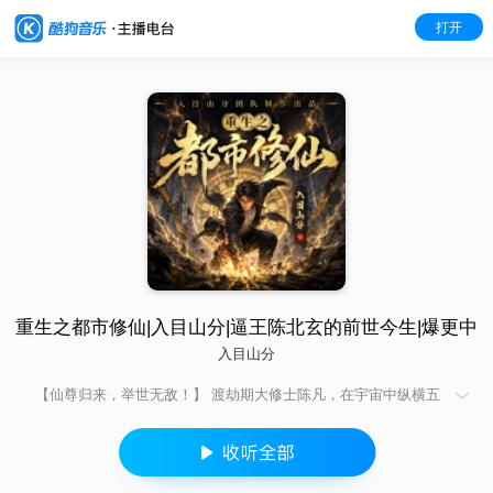
打开
重生之都市修仙|入目山分|逼王陈北玄的前世今生|爆更中
入目山分
【仙尊归来，举世无敌！】 渡劫期大修士陈凡，在宇宙中纵横五
百年，却在天劫中陨落。一梦醒来，他竟重回五百年前的地球年
少时代！ 这一世，他是手握无上功法的北玄仙尊，却也是被人轻
视的高中生。面对曾经的屈辱、弱小的家人和敌人的挑衅，他不
再隐忍！ 修最顶级的功法，打最狠的脸！从校园逆袭到星空争