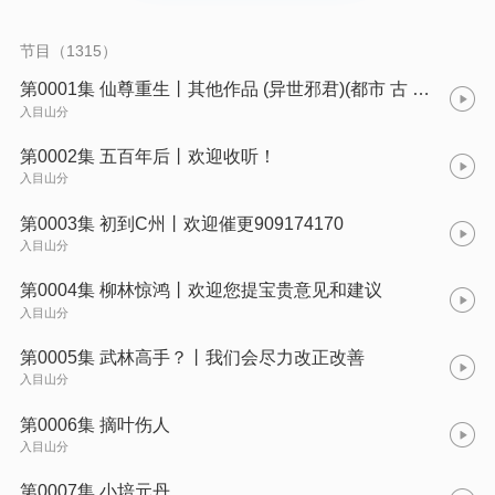
霸，他以碾压之姿横扫一切不服。 “我陈北玄一生行事，何须向你
解释？” 《重生之都市修仙》—— 都市修仙无敌流巅峰之作，带
你体验从头爽到尾的极致快感！
节目（1315）
第0001集 仙尊重生丨其他作品 (异世邪君)(都市 古 仙医2)
入目山分
第0002集 五百年后丨欢迎收听！
入目山分
第0003集 初到C州丨欢迎催更909174170
入目山分
第0004集 柳林惊鸿丨欢迎您提宝贵意见和建议
入目山分
第0005集 武林高手？丨我们会尽力改正改善
入目山分
第0006集 摘叶伤人
入目山分
第0007集 小培元丹