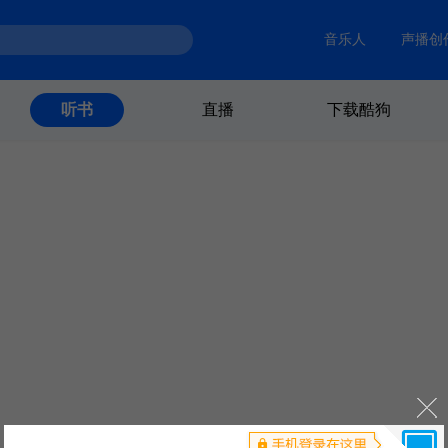
音乐人
声播创
直播
下载酷狗
听书