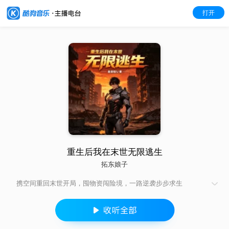
打开
重生后我在末世无限逃生
拓东娘子
携空间重回末世开局，囤物资闯险境，一路逆袭步步求生