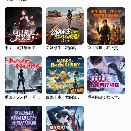
末世，疯狂氪金买装备
公路求生，我的房车是移动别墅
重生末世，我上交系统带全家躺赢
重回天灾末世,开局我选择发疯|女强重生爽文|多播
航海求生：我的战舰是小黄鸭？
重生囤货：都末世了，渣男一边去