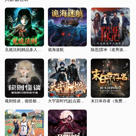
见诡法则|精品多人版|无限流|规则怪谈|恐怖悬疑
诡海迷航
除恶|雷米《老男孩》|任素汐、王骁领衔主演《除恶》影视原著|滕华涛导演
规则怪谈，诡怪都对我穷追不舍
大宇宙时代|起点霸榜经典|白金作家zhttty末世科幻
末日幸存者（免费精品多人有声剧）