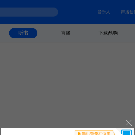
音乐人
声播创
直播
下载酷狗
听书