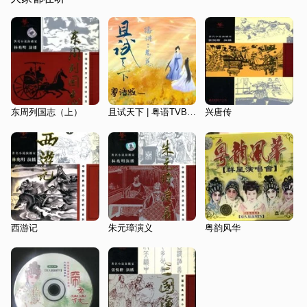
东周列国志（上）
且试天下 | 粤语TVB既视感 | 古言武侠影视原著 | 多播
兴唐传
西游记
朱元璋演义
粤韵风华