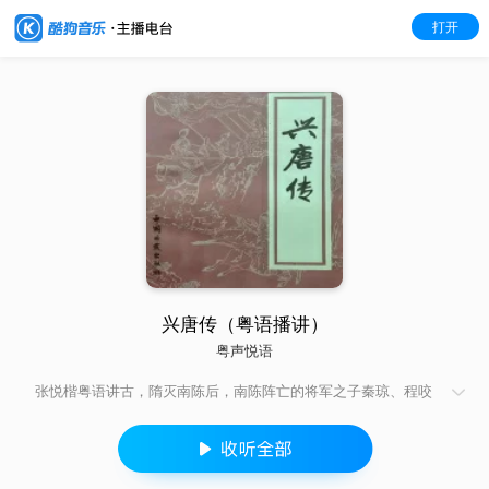
打开
兴唐传（粤语播讲）
粤声悦语
张悦楷粤语讲古，隋灭南陈后，南陈阵亡的将军之子秦琼、程咬
金避居山东。秦琼充历城县捕吏，在临潼山偶然搭救被晋王杨广
追杀的李渊，后因病困于天堂县，当锏卖马，得识豪杰单雄信。
又因误伤人命被发配北平府，见到失散多年的姑母秦蕊珠(罗艺之
妻)，被北平王罗艺派往唐璧麾下，继而受命进京向越国公杨素送