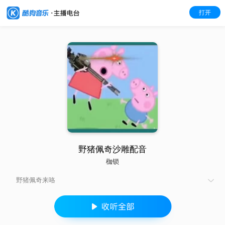
打开
野猪佩奇沙雕配音
枷锁
野猪佩奇来咯