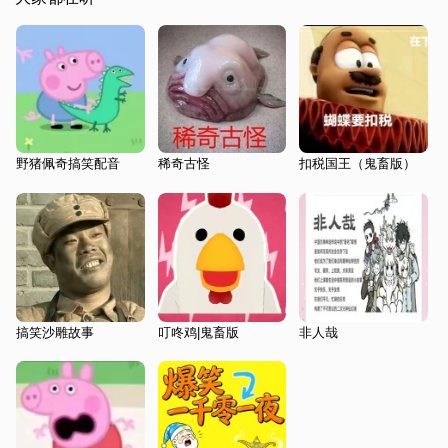
野猪佩奇搞笑配音
稀奇古怪
扣税国王（鬼畜版）
搞笑沙雕故事
叮咚鸡|鬼畜版
非人哉