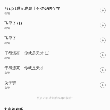
放到21世纪也是十分炸裂的存在
枷锁
飞早了 (1)
枷锁
飞早了
枷锁
干得漂亮！你就是天才 (1)
枷锁
干得漂亮！你就是天才
枷锁
尖子班
枷锁
更多内容请到酷狗app收听~
大家都在听