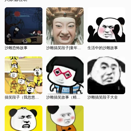
沙雕恐怖故事
沙雕搞笑段子|童年糗事精选系列
生活中的沙雕故事
搞笑段子（我忽悠历代皇帝)
沙雕搞笑故事（精选）
沙雕搞笑段子大全