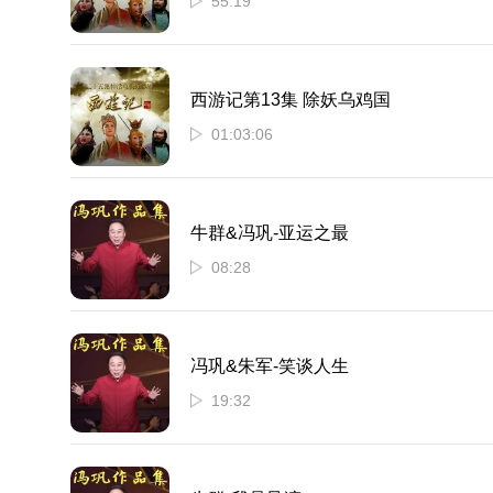
55:19
西游记第13集 除妖乌鸡国
01:03:06
牛群&冯巩-亚运之最
08:28
冯巩&朱军-笑谈人生
19:32