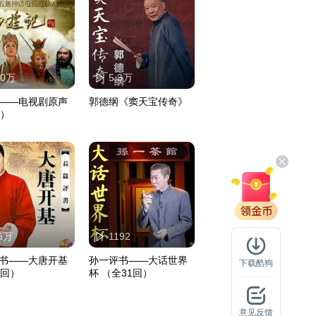
10万
5.3万
——电视剧原声
郭德纲《窦天宝传奇》
版）
.5万
1192
书——大唐开基
孙一评书——大话世界
下载酷狗
0回）
杯 （全31回）
意见反馈