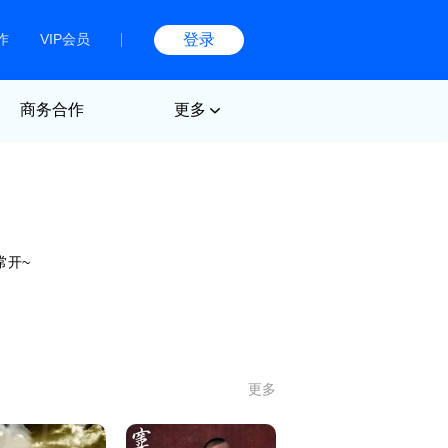
作
VIP会员
登录
商务合作
更多
常开~
更多