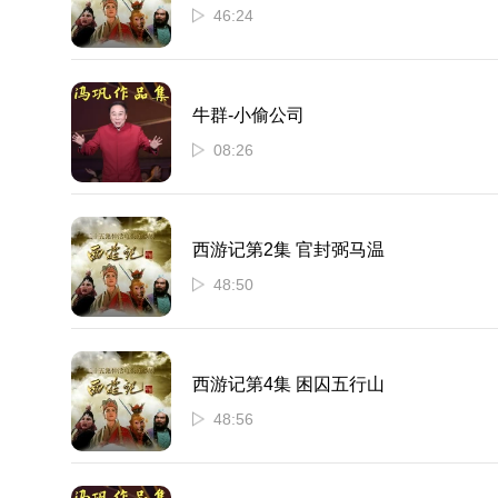
46:24
牛群-小偷公司
08:26
西游记第2集 官封弼马温
48:50
西游记第4集 困囚五行山
48:56