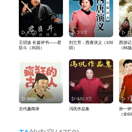
6.1万
3.5万
1
王玥波 长篇评书——君
刘兰芳：西唐演义（100
西游记
臣斗（35回）
回）
（86
8052
192.3万
7
古代趣闻录
冯巩作品集
孙一评
（全6