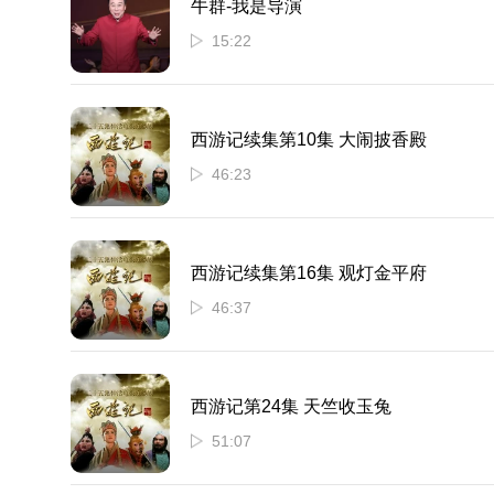
牛群-我是导演
15:22
西游记续集第10集 大闹披香殿
46:23
西游记续集第16集 观灯金平府
46:37
西游记第24集 天竺收玉兔
51:07