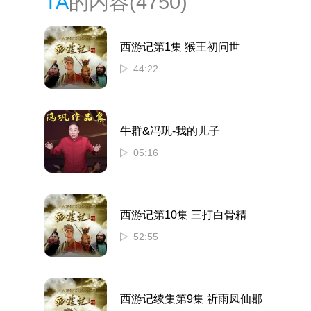
TA
的内容
(4750)
西游记第1集 猴王初问世
44:22
牛群&冯巩-我的儿子
05:16
西游记第10集 三打白骨精
52:55
西游记续集第9集 祈雨凤仙郡