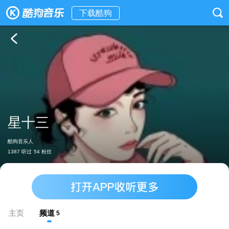
下载酷狗
星十三
酷狗音乐人
1387 听过
54 粉丝
主页
频道
5