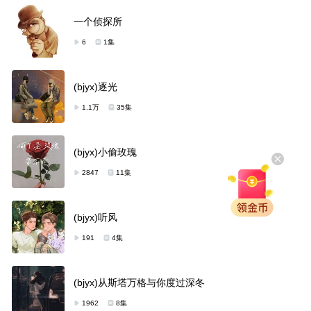
一个侦探所
6
1集
(bjyx)逐光
1.1万
35集
(bjyx)小偷玫瑰
2847
11集
(bjyx)听风
191
4集
(bjyx)从斯塔万格与你度过深冬
1962
8集