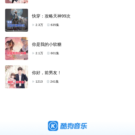
快穿：攻略天神99次
2.3万
635集
你是我的小软糖
2.1万
601集
你好，前男友！
1213
241集