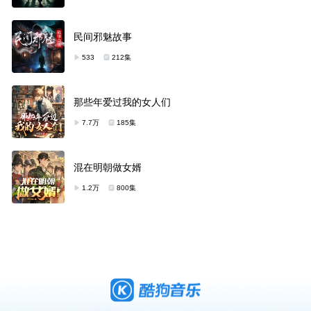
民间邪魅故事
533
212集
那些年爱过我的女人们
7.7万
185集
混在明朝做女婿
1.2万
800集