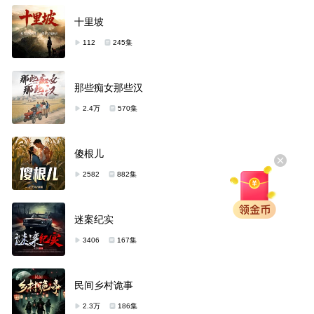
十里坡
112
245集
那些痴女那些汉
2.4万
570集
傻根儿
2582
882集
迷案纪实
3406
167集
民间乡村诡事
2.3万
186集