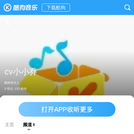
下载酷狗
cv小小乔
酷狗音乐人
0 听过
153 粉丝
主页
频道
6