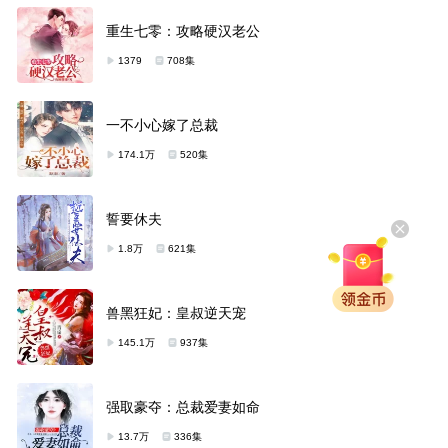
重生七零：攻略硬汉老公
1379
708集
一不小心嫁了总裁
174.1万
520集
誓要休夫
1.8万
621集
兽黑狂妃：皇叔逆天宠
145.1万
937集
强取豪夺：总裁爱妻如命
13.7万
336集