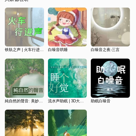
铁轨之声 | 火车行进声助眠
白噪音哄睡
白噪音之夜-三言
純自然的聲音: 美妙的音樂, 背景音樂, 鳥叫聲, 溪水聲
流水声助眠 | 3D大自然白噪音 减压冥想催眠
助眠白噪音