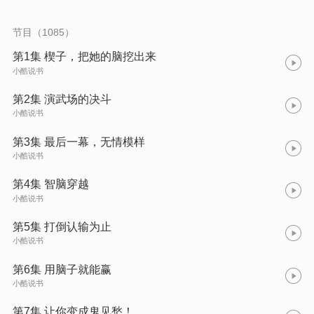
就之时，众属下问：“尊主，您为何愿意屈居人下？” 他笑得一脸
得意：“尔等如何能懂本尊生活的甜蜜？” 众人：……是个什么
鬼，夫人！把他们优雅的尊主大人还回来啊啊啊！
节目（1085）
第1集 楔子，把她的脑挖出来
小酷说书
第2集 演武场的决斗
小酷说书
第3集 最后一幕，无情模样
小酷说书
第4集 智脑穿越
小酷说书
第5集 打倒认输为止
小酷说书
第6集 用脑子就能赢
小酷说书
第7集 让你变成鬼见愁！