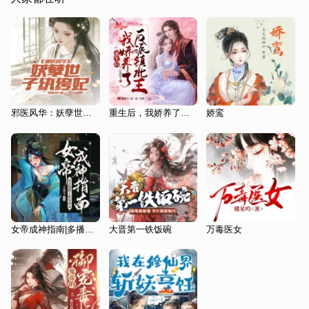
邪医风华：妖孽世子纨绔妃
重生后，我娇养了反派镇北王
娇鸾
女帝成神指南|多播精品有声剧|大女主|修仙|穿越|爽文
大晋第一铁饭碗
万毒医女