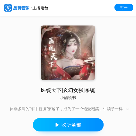
打开
医统天下|玄幻女强|系统
小酷说书
体弱多病的“军中智脑”穿越了，成为了一个饱受嘲笑、牛犊子一样
壮硕的草包大小姐？ 一场意外，她不幸杠上了冷漠无情、杀人如
麻的大魔尊。 从此以后你追我躲，你进我退，你骂我忍，你打我
扛，热火朝天…… 待大魔尊被驯化成为大忠犬，随她斩魑魅、灭
魍魉、帮她翻手云、覆手雨，一步步踏上天下至尊之位。 功成名