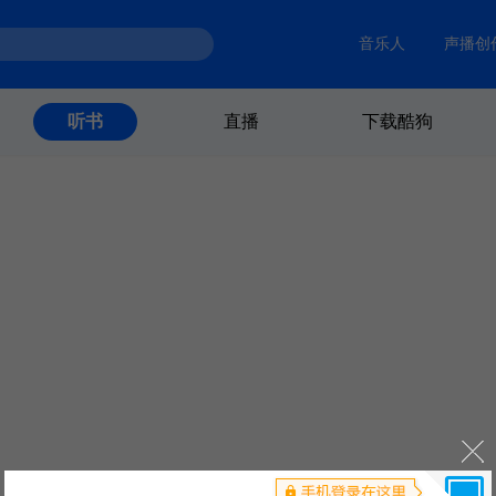
音乐人
声播创
直播
下载酷狗
听书