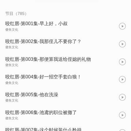
可没人知道的是，某天夜里霍寒辞将人逼进角落。 “池鸢，你
再说离婚试试？” 人间佛子从此被拉下神坛。
节目（785）
咬红唇-第001集-早上好，小叔
傻鱼文化
咬红唇-第002集-我那侄儿不要你了？
傻鱼文化
咬红唇-第003集-那便算我送给侄媳的礼物
傻鱼文化
咬红唇-第004集-好一招空手套白狼！
傻鱼文化
咬红唇-第005集-他在洗澡
傻鱼文化
咬红唇-第006集-池鸢的职位被撤了
傻鱼文化
咬红唇-第007集-这个时候装什么矜持