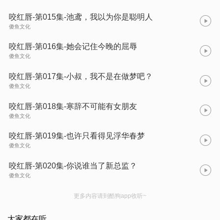
咬红唇-第015集-池鸢，我以为你是聪明人
傻鱼文化
咬红唇-第016集-她会记住今晚的屈辱
傻鱼文化
咬红唇-第017集-小叔，我不是在做梦吧？
傻鱼文化
咬红唇-第018集-寒辞不可能有女朋友
傻鱼文化
咬红唇-第019集-也许只看得见浮华春梦
傻鱼文化
咬红唇-第020集-你说谁当了新总监？
傻鱼文化
更多内容请到酷狗app收听~
大家都在听