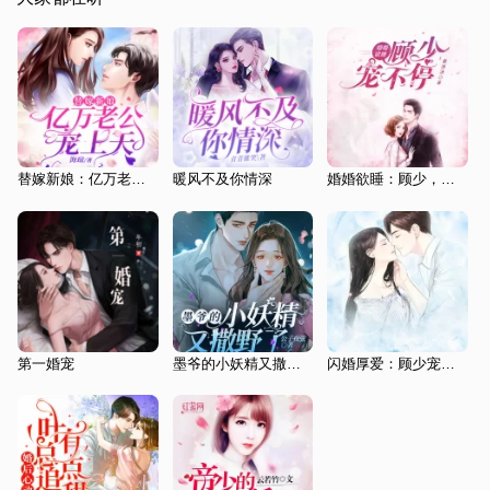
替嫁新娘：亿万老公宠上天|多人爆款有声剧
暖风不及你情深
婚婚欲睡：顾少，轻一点
第一婚宠
墨爷的小妖精又撒野了|多人有声剧
闪婚厚爱：顾少宠妻入骨