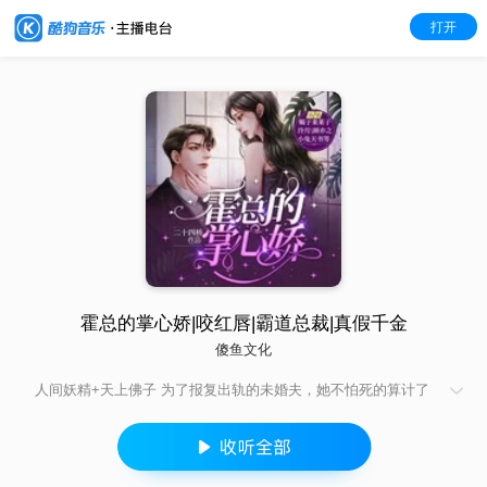
打开
霍总的掌心娇|咬红唇|霸道总裁|真假千金
傻鱼文化
人间妖精+天上佛子 为了报复出轨的未婚夫，她不怕死的算计了
未婚夫的小叔。 “我那侄儿不能满足你？” 人人都说他是
人间佛子，不染烟火气。 睡过一晚的池鸢表示，大佬其实很
好哄。 能力强一点，嘴甜一点，这朵高岭之花就能纵着她。
她要什么，霍寒辞给什么。 京城人人都等着看她笑话，