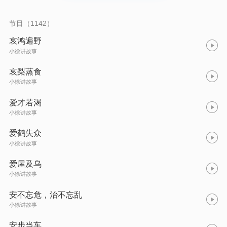
节目（1142）
哀鸿遍野
小徐讲故事
哀梨蒸食
小徐讲故事
爱才若渴
小徐讲故事
爱鹤失众
小徐讲故事
爱屋及乌
小徐讲故事
安不忘危，治不忘乱
小徐讲故事
安步当车