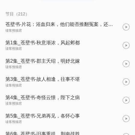
节目（212）
苍壁书-片花：浴血归来，他们能否推翻冤案，还乱世清明？
读客熊猫君
第1集_苍壁书-秋意渐浓，风起邺都
读客熊猫君
第2集_苍壁书-郡主夭绍，明妤北嫁
读客熊猫君
第3集_苍壁书-故人相逢，往事不堪
读客熊猫君
第4集_苍壁书-奇怪云憬，陛下之病
读客熊猫君
第5集_苍壁书-兄弟再见，各怀心事
读客熊猫君
第6集_苍壁书-旧事重提，荆南战胜