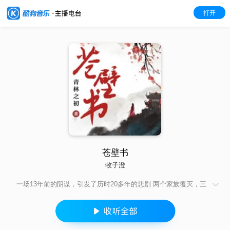
打开
苍壁书
牧子澄
一场13年前的阴谋，引发了历时20多年的悲剧 两个家族覆灭，三
代人爱恨纠缠 多年后，两位少年浴血归来，他们能否推翻冤案，
还乱世清明？