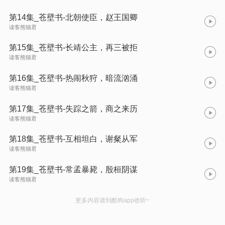
第14集_苍壁书-北朝使臣，赵王国卿
读客熊猫君
第15集_苍壁书-长靖公主，再三被拒
读客熊猫君
第16集_苍壁书-热闹秋狩，暗流汹涌
读客熊猫君
第17集_苍壁书-失踪之箭，商之来历
读客熊猫君
第18集_苍壁书-互相坦白，谢粲从军
读客熊猫君
第19集_苍壁书-常孟暴毙，殷桓阴谋
读客熊猫君
更多内容请到酷狗app收听~