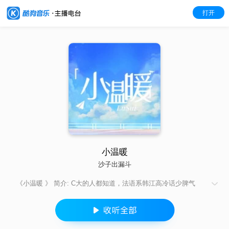
打开
小温暖
沙子出漏斗
《小温暖 》 简介: C大的人都知道，法语系韩江高冷话少脾气
臭，铁石心肠不近女色，系里被他拒绝过的女生能凑两桌麻将。
直到有一天，一群哥们亲眼看见他揪着一小姑娘衣服上的飘带不
让走，懒散又无赖地问：“下次什么时候来？” 温颜六岁那年就被
送到韩家寄养，没过多久，漂亮可人的小温颜就成了胡同里哥哥