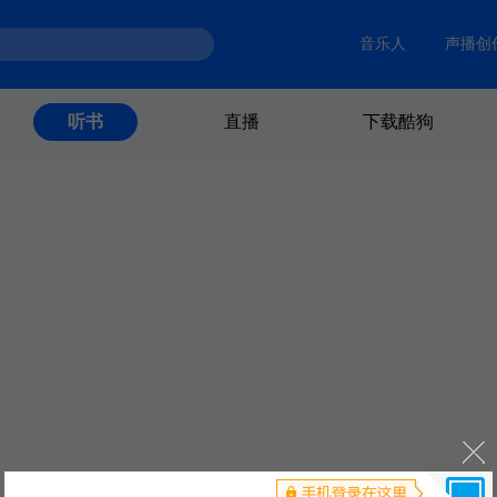
音乐人
声播创
直播
下载酷狗
听书