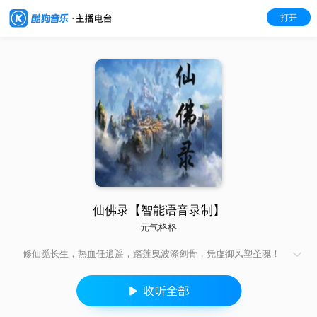
打开
仙佛录【智能语音录制】
元气格格
修仙觅长生，热血任逍遥，踏莲曳波涤剑骨，凭虚御风塑圣魂！