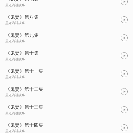
墨老诡讲故事
《鬼妻》第八集
墨老诡讲故事
《鬼妻》第九集
墨老诡讲故事
《鬼妻》第十集
墨老诡讲故事
《鬼妻》第十一集
墨老诡讲故事
《鬼妻》第十二集
墨老诡讲故事
《鬼妻》第十三集
墨老诡讲故事
《鬼妻》第十四集
墨老诡讲故事