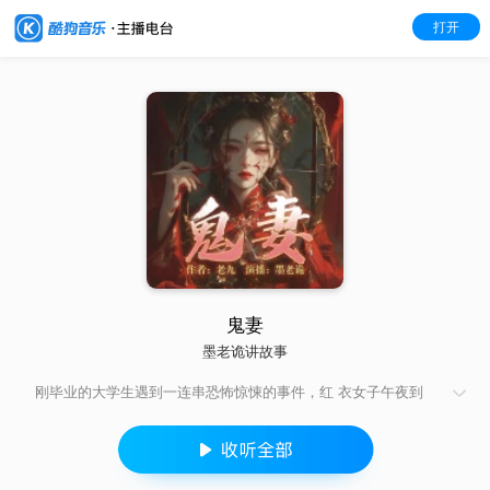
打开
鬼妻
墨老诡讲故事
刚毕业的大学生遇到一连串恐怖惊悚的事件，红 衣女子午夜到
访，周围的朋友相继遇害，他自然 成了最大嫌疑人，门卫大爷的
热心“相助”让事件 更加扑朔迷离 神秘男子到底什么来头？ 致幻药
剂！是谁想害自己? 神秘的杨家又是做什么的? 而警察苦于没有
证据。通过各种手段。对他进行 询问和调查。调查期间他自己也