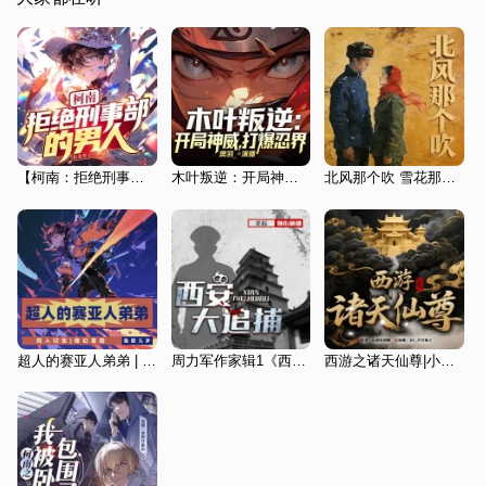
【柯南：拒绝刑事部的男人】东北夹子 | 著
木叶叛逆：开局神威，打爆忍界|火影忍者|重生复仇爽文
北风那个吹 雪花那个飘 | 年代小说 知青文学 | 影视原著 |《闯关东》高满堂
超人的赛亚人弟弟 | 同人衍生 | 奇幻冒险
周力军作家辑1《西安大追捕》真实大案
西游之诸天仙尊|小说|爆笑穿越|玄幻高武|热血爽文|智商在线|二次元聊天群