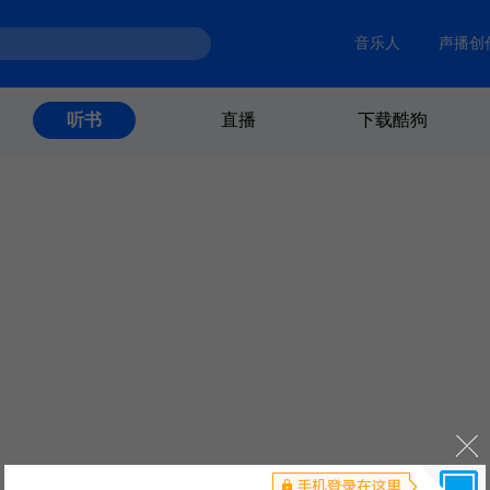
音乐人
声播创
直播
下载酷狗
听书