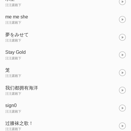
汪汪露殿下
me me she
汪汪露殿下
夢をみせて
汪汪露殿下
Stay Gold
汪汪露殿下
笼
汪汪露殿下
我们都拥有海洋
汪汪露殿下
sign0
汪汪露殿下
过膝袜之歌！
汪汪露殿下