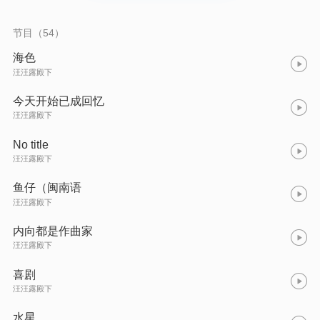
节目（54）
海色
汪汪露殿下
今天开始已成回忆
汪汪露殿下
No title
汪汪露殿下
鱼仔（闽南语
汪汪露殿下
内向都是作曲家
汪汪露殿下
喜剧
汪汪露殿下
水星