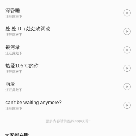
深昏睡
汪汪露殿下
处 处 D（处处吻词改
汪汪露殿下
银河录
汪汪露殿下
热爱105°C的你
汪汪露殿下
雨爱
汪汪露殿下
can't be waiting anymore?
汪汪露殿下
更多内容请到酷狗app收听~
大家都在听