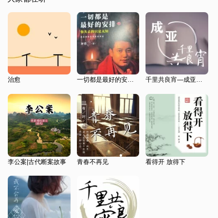
治愈
一切都是最好的安排2（你失去的只是无知）
千里共良宵—成亚专辑
李公案|古代断案故事
青春不再见
看得开 放得下