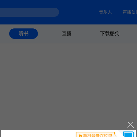
音乐人
声播创
直播
下载酷狗
听书