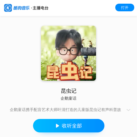
打开
昆虫记
企鹅童话
企鹅童话携手配音艺术大师叶清打造的儿童版昆虫记有声科普故
事上线啦！ 儿童版昆虫记音频故事分为蚂蚁、瓢虫、螳螂、蜜蜂
四大部分，用600分钟浓缩四大昆虫生活习性！以人类小孩与昆虫
之间渊源作为故事主线，让孩子通过10小时的娱乐体验轻松掌握
昆虫科学知识！