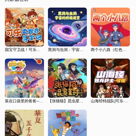
国宝守卫战！可乐大世界寻宝记·敦煌|狮子老爸故事
黑洞与虫洞：宇宙的终极迷宫
两个小八路（红色经典故事）
装在口袋里的爸爸----我养了一只喷火龙
【张猫猫】昆虫星球历险记
山海经特战队|可乐·烛龙战士|神话冒险·狮子老爸