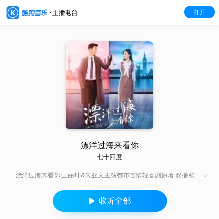
打开
漂洋过海来看你
七十四度
漂洋过海来看你|王丽坤&朱亚文主演都市言情轻喜剧原著|双播精
品|浙江安徽卫视热播