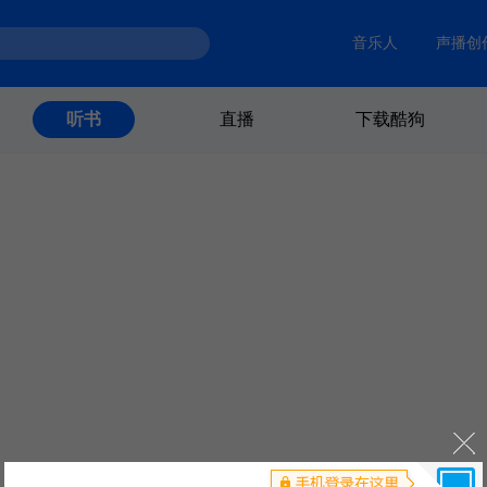
音乐人
声播创
直播
下载酷狗
听书