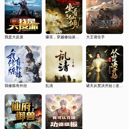
我是大反派
爆笑，穿越修仙谈恋爱|坐看仙倾|逆袭爽文|仙侠权谋|司徒领衔多人有声剧
大王请住手
我修炼有外挂
乱清
诸天从焚决开始 | 逆袭 | 斗破苍穹衍生小说