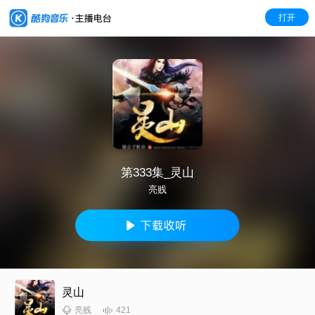
打开
第333集_灵山
亮贱
灵山
421
亮贱