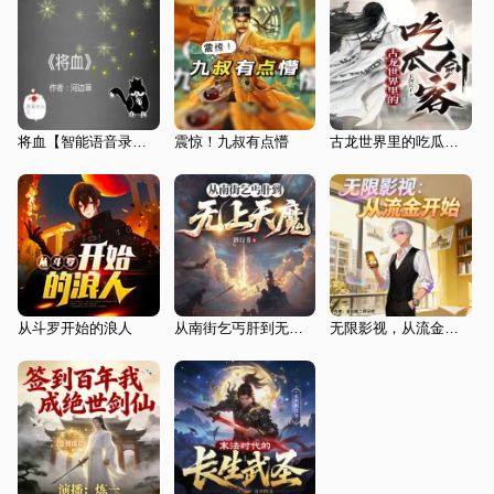
将血【智能语音录制】
震惊！九叔有点懵
古龙世界里的吃瓜剑客|穿越修行|武侠仙侠
从斗罗开始的浪人
从南街乞丐肝到无上天魔|穿越|热血|爽文|
无限影视，从流金开始