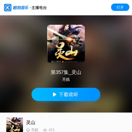
打开
第357集_灵山
亮贱
灵山
421
亮贱