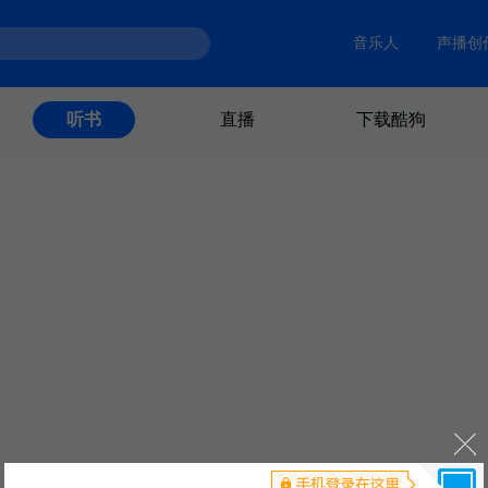
音乐人
声播创
直播
下载酷狗
听书