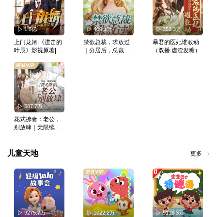
1.8亿
409.1万
353.3万
上门龙婿|《进击的
禁欲总裁，求放过
暴君的医妃谁敢动
叶辰》影视原著|至
｜分居后，总裁更
（双播 虐渣发糖）
尊龙婿|叶辰萧初然
爱我了丨现言丨甜
｜赘婿一朝崛起风
宠
起云涌
587.7万
花式撩妻：老公，
别放肆｜无限续
期，契约假戏真做 |
现言
儿童天地
更多
9275.7万
1022.2万
9118.3万