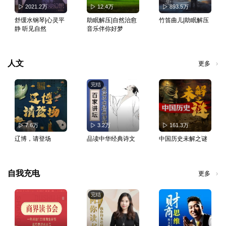
2021.2万
12.4万
893.5万
舒缓水钢琴|心灵平
助眠解压|自然治愈
竹笛曲儿|助眠解压
静 听见自然
音乐伴你好梦
人文
更多
完结
7.6万
3.2万
161.3万
辽博，请登场
品读中华经典诗文
中国历史未解之谜
自我充电
更多
完结