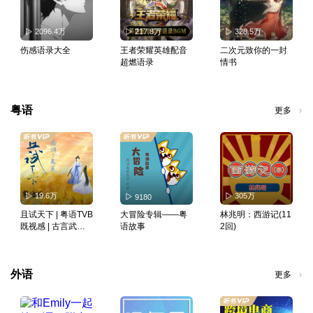
2096.4万
217.8万
328.5万
伤感语录大全
王者荣耀英雄配音
二次元致你的一封
超燃语录
情书
粤语
更多
19.6万
305万
9180
且试天下 | 粤语TVB
大冒险专辑——粤
林兆明：西游记(11
既视感 | 古言武侠
语故事
2回)
影视原著 | 多播
外语
更多