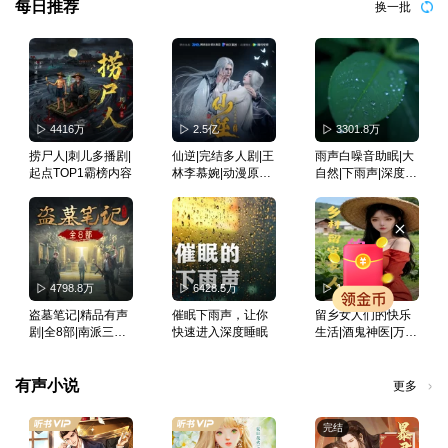
每日推荐
换一批
4416万
2.5亿
3301.8万
捞尸人|刺儿多播剧|
仙逆|完结多人剧|王
雨声白噪音助眠|大
起点TOP1霸榜内容
林李慕婉|动漫原著|
自然|下雨声|深度睡
曲中人有故事演播
眠|冥想疗愈
｜大神作品
4798.8万
6428.5万
1004.5万
盗墓笔记|精品有声
催眠下雨声，让你
留乡女人们的快乐
剧|全8部|南派三叔|
快速进入深度睡眠
生活|酒鬼神医|万人
冠声制作
好评|精品小说剧
有声小说
更多
完结