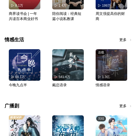
8.1万
1.4万
199万
商界读书会 | 一年
陪你阅读：经典短
周文强提高你的财
共读百本商业好书
篇小说私教课
商
情感生活
更多
连载
88.1万
541.4万
1.3亿
今晚九点半
戴总语录
情感语录
广播剧
更多
完结