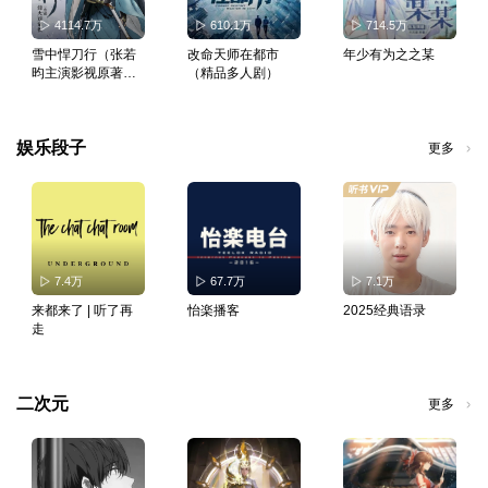
4114.7万
610.1万
714.5万
雪中悍刀行（张若
改命天师在都市
年少有为之之某
昀主演影视原著）
（精品多人剧）
｜哪吒2同cv
娱乐段子
更多
7.4万
67.7万
7.1万
来都来了 | 听了再
怡楽播客
2025经典语录
走
二次元
更多