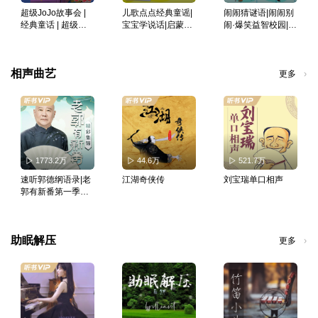
超级JoJo故事会 |
儿歌点点经典童谣|
闹闹猜谜语|闹闹别
经典童话 | 超级宝
宝宝学说话|启蒙磨
闹·爆笑益智校园|宝
贝JoJo | 宝宝巴士
耳朵
宝巴士故事
故事
相声曲艺
更多
1773.2万
44.6万
521.7万
速听郭德纲语录|老
江湖奇侠传
刘宝瑞单口相声
郭有新番第一季精
彩集锦
助眠解压
更多