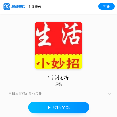
打开
生活小妙招
辰徙
主播辰徙精心制作专辑