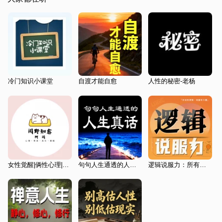
冷门知识小课堂
自渡才能自愈
人性的秘密-老杨
女性觉醒|俩性心理|个人提升|恋爱婚姻
句句人生通透的人生真话
逻辑说服力：所有说服高手都是逻辑大师