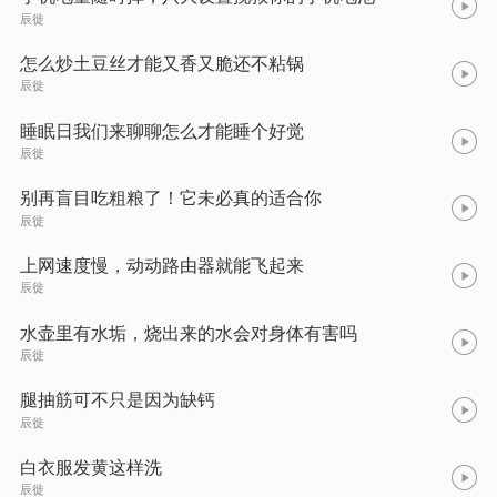
辰徙
怎么炒土豆丝才能又香又脆还不粘锅
辰徙
睡眠日我们来聊聊怎么才能睡个好觉
辰徙
别再盲目吃粗粮了！它未必真的适合你
辰徙
上网速度慢，动动路由器就能飞起来
辰徙
水壶里有水垢，烧出来的水会对身体有害吗
辰徙
腿抽筋可不只是因为缺钙
辰徙
白衣服发黄这样洗
辰徙