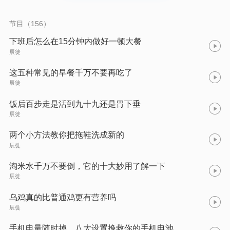
节目（156）
下班后怎么在15分钟内做好一顿大餐
辰徙
这五种常见的早餐千万不要再吃了
辰徙
饭后百步走是活到九十九还是胃下垂
辰徙
两个小方法教你把拖鞋洗成新的
辰徙
淘米水千万不要倒，它的十大妙用了解一下
辰徙
乌鸡真的比普通鸡更有营养吗
辰徙
手机电量随时掉，八大设置挽救你的手机电池