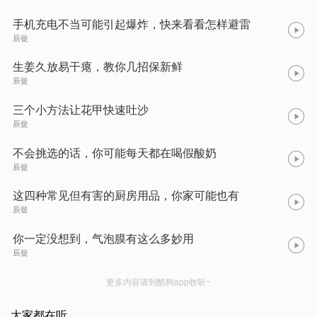
手机充电不当可能引起爆炸，快来看看怎样避雷
辰徙
生姜久放易干瘪，教你几招保新鲜
辰徙
三个小方法让花甲快速吐沙
辰徙
不会挑选的话，你可能每天都在喝假酸奶
辰徙
这四种常见但有害的厨房用品，你家可能也有
辰徙
你一定没想到，气泡膜有这么多妙用
辰徙
更多内容请到酷狗app收听~
大家都在听