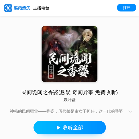
打开
民间诡闻之香婆(悬疑 奇闻异事 免费收听)
妖叶蛋
神秘的民间职业——香婆，历代都是由女子担任，这一代的香婆
却是个年轻小伙子，且看这位少有的男性香婆如何游走于各种奇
闻异事之间