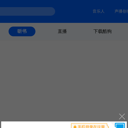
音乐人
声播创
直播
下载酷狗
听书