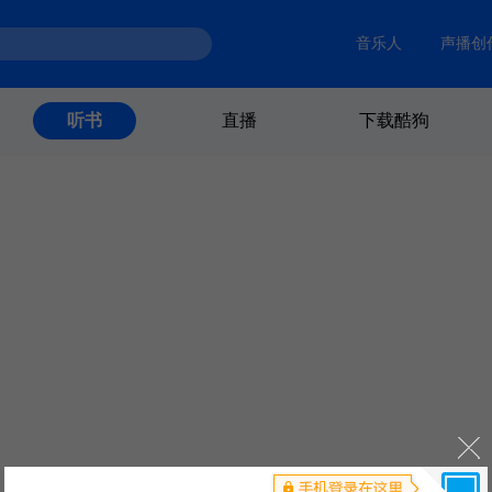
音乐人
声播创
直播
下载酷狗
听书