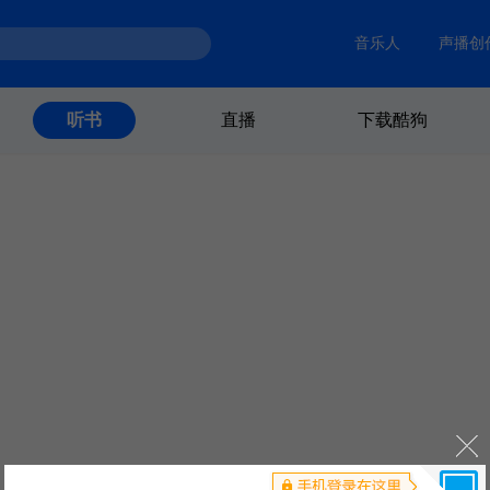
音乐人
声播创
直播
下载酷狗
听书