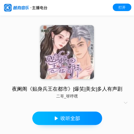
打开
夜阑阁《贴身兵王在都市》|爆笑|美女|多人有声剧
二哥_呀呼嘿