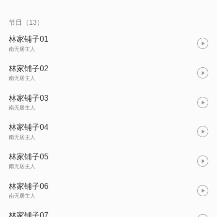
是当局以爱国为由，出台“封存东洋货”的政策，使林先生不得不去
请商会会长出面，从中斡旋，“斋斋那些闲神野鬼”。他不得不将金
项圈拿去兑换，给党部里送去大洋四百块。这才得到特许：“只要
节目（13）
把东洋商标撕去了就行”。然而事情并未就此了结，商会会长经过
林家铺子时，就曾来提醒林先生：卜局长那边，你也得稍稍点
林家铺子01
缀，防他看得眼红，也要来敲诈。后来是镇上的卜局长“中意”林先
南无居主人
生之女阿秀，要娶她做妾。林先生不同意，便招致了“拆烂污卖贱
货，捞几个钱就打算逃走”的罪名，接着便是被县党部扣留。为了
林家铺子02
赎人，林家只得按商会会长的示意，送上两百元，就这样把林先
南无居主人
生遏到了倾家荡产的地步。 作者笔名：茅盾
林家铺子03
南无居主人
林家铺子04
南无居主人
林家铺子05
南无居主人
林家铺子06
南无居主人
林家铺子07