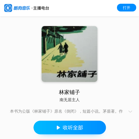
打开
林家铺子
南无居主人
本书为公版《林家铺子》原名《倒闭》，短篇小说。茅盾著。作
于1932年7月，载《申报月刊》第一卷第一期，后收入短篇小说
集《春蚕》。小说讲述了林老板这样一个谨慎而又精通生意的小
商人，但在外受日帝国主义的军事压迫，内受国民党官吏的敲
诈，还受地主高利贷的剥削，这三座大山的压迫为大势所趋，先