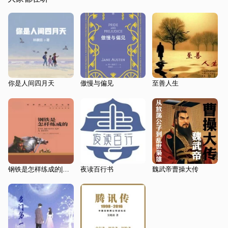
你是人间四月天
傲慢与偏见
至善人生
钢铁是怎样练成的|中学生必读书
夜读百行书
魏武帝曹操大传