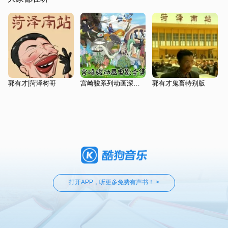
郭有才|菏泽树哥
宫崎骏系列动画深度解说
郭有才鬼畜特别版
打开APP，听更多免费有声书！ >