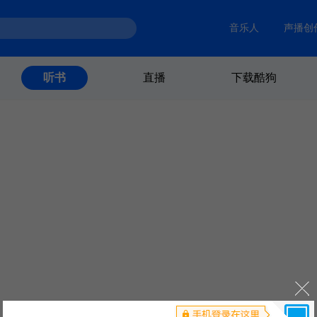
音乐人
声播创
直播
下载酷狗
听书