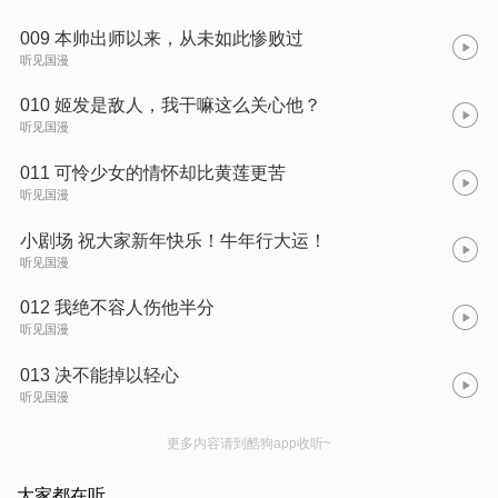
009 本帅出师以来，从未如此惨败过
听见国漫
010 姬发是敌人，我干嘛这么关心他？
听见国漫
011 可怜少女的情怀却比黄莲更苦
听见国漫
小剧场 祝大家新年快乐！牛年行大运！
听见国漫
012 我绝不容人伤他半分
听见国漫
013 决不能掉以轻心
听见国漫
更多内容请到酷狗app收听~
大家都在听