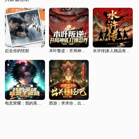
赶走你的忧郁
木叶叛逆：开局神威，打爆忍界|火影忍者|重生复仇爽文
水浒传|多人精品有声剧|四大名著|风语社出品
电竞荣耀：我的英雄联盟王者路
西游：求求你，出关取经吧