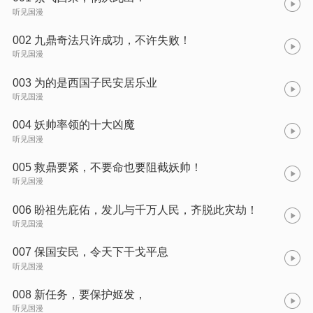
听见国漫
002 九鼎奇法只许成功，不许失败！
听见国漫
003 为的是西国子民安居乐业
听见国漫
004 妖帅率领的十大凶魔
听见国漫
005 救鼎要紧，不要命也要阻截妖帅！
听见国漫
006 盼祖先庇佑，发儿与千万人民，齐脱此灾劫！
听见国漫
007 保国安民，令天下干戈平息
听见国漫
008 新任务，要保护姬发，
听见国漫