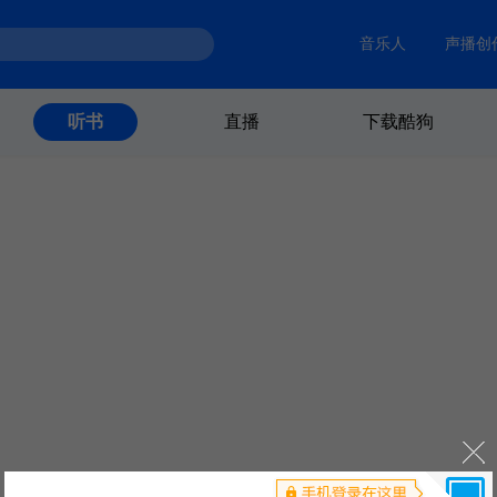
音乐人
声播创
直播
下载酷狗
听书