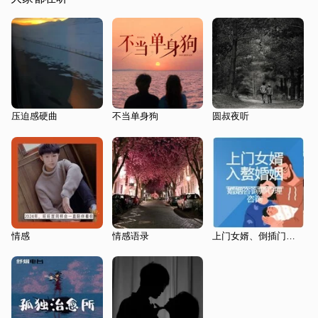
压迫感硬曲
不当单身狗
圆叔夜听
情感
情感语录
上门女婿、倒插门、入赘婚姻、赘婿